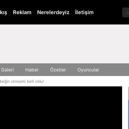
kış
Reklam
Nerelerdeyiz
İletişim
 Galeri
Haber
Özetler
Oyuncular
beğin cinsiyeti belli oldu!