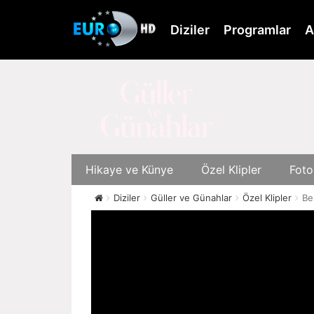
Skip
to
Diziler
Programlar
A
main
content
Hikaye ve Künye
Özel Klipler
Foto
Diziler
Güller ve Günahlar
Özel Klipler
Be