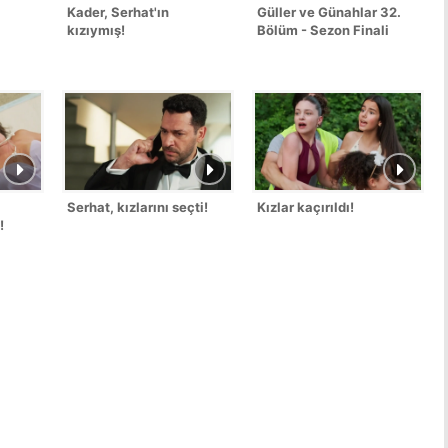
Kader, Serhat'ın
Güller ve Günahlar 32.
kızıymış!
Bölüm - Sezon Finali
Serhat, kızlarını seçti!
Kızlar kaçırıldı!
!