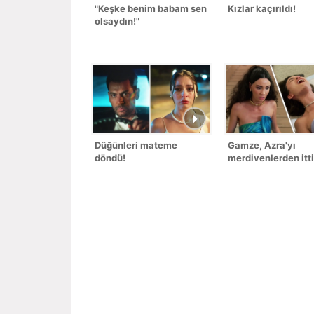
"Keşke benim babam sen
Kızlar kaçırıldı!
olsaydın!"
Düğünleri mateme
Gamze, Azra'yı
döndü!
merdivenlerden itti