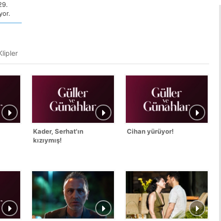
29.
yor.
lipler
Kader, Serhat'ın
Cihan yürüyor!
kızıymış!