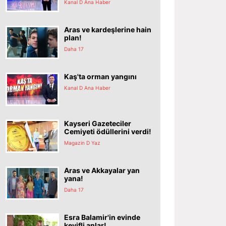
Kanal D Ana Haber
Aras ve kardeşlerine hain
plan!
Daha 17
Kaş'ta orman yangını
Kanal D Ana Haber
Kayseri Gazeteciler
Cemiyeti ödüllerini verdi!
Magazin D Yaz
Aras ve Akkayalar yan
yana!
Daha 17
Esra Balamir'in evinde
keyifli anlar!