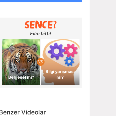
Film bitti!
Bilgi yarışması
Belgesel mi?
mı?
Benzer Videolar