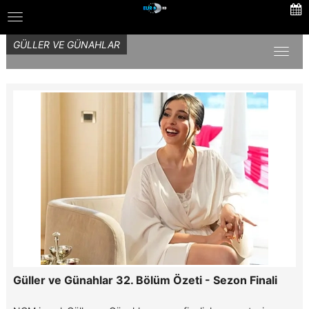
Skip
Toggle
to
navigation
main
GÜLLER VE GÜNAHLAR
content
Toggl
naviga
Güller ve Günahlar 32. Bölüm Özeti - Sezon Finali