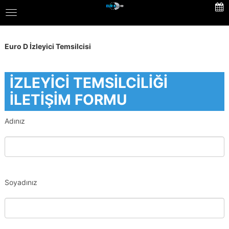
Skip
Toggle
to
navigation
main
content
Euro D İzleyici Temsilcisi
İZLEYİCİ TEMSİLCİLİĞİ
İLETİŞİM FORMU
Adınız
Soyadınız