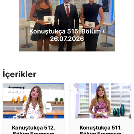
Konuştukça 515. Bölüm /
26.07.2026
İçerikler
00:57
01:22
Konuştukça 512.
Konuştukça 511.
Bölüm Fragmanı
Bölüm Fragmanı