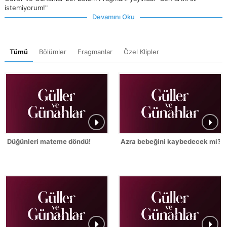
istemiyorum!"
Devamını Oku
Tümü
Bölümler
Fragmanlar
Özel Klipler
Düğünleri mateme döndü!
Azra bebeğini kaybedecek mi?