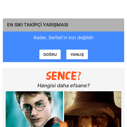
EN SIKI TAKİPÇİ YARIŞMASI
Kader, Serhat'ın kızı değildir
DOĞRU
YANLIŞ
Hangisi daha efsane?