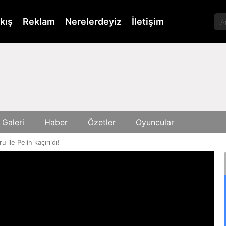
kış
Reklam
Nerelerdeyiz
İletişim
 Galeri
Haber
Özetler
Oyuncular
u ile Pelin kaçırıldı!