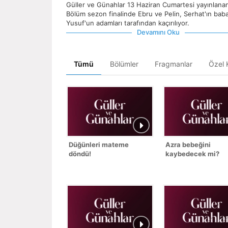
Güller ve Günahlar 13 Haziran Cumartesi yayınlana
Bölüm sezon finalinde Ebru ve Pelin, Serhat'ın baba
Yusuf'un adamları tarafından kaçırılıyor.
Devamını Oku
Tümü
Bölümler
Fragmanlar
Özel K
Düğünleri mateme
Azra bebeğini
döndü!
kaybedecek mi?