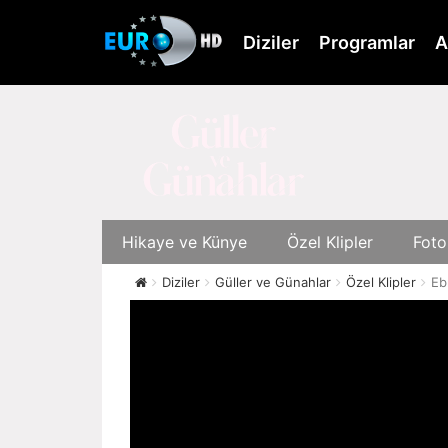
Skip
to
Diziler
Programlar
A
main
content
Hikaye ve Künye
Özel Klipler
Foto
Diziler
Güller ve Günahlar
Özel Klipler
Ebr