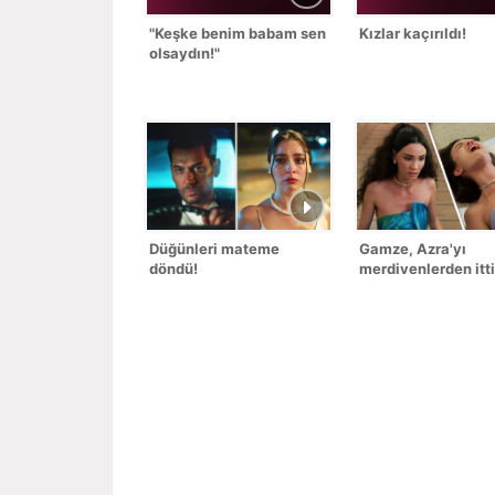
"Keşke benim babam sen
Kızlar kaçırıldı!
olsaydın!"
Düğünleri mateme
Gamze, Azra'yı
döndü!
merdivenlerden itti