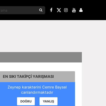
EN SIKI TAKİPÇİ YARIŞMASI
Zeynep karakterini Cemre Baysel
canlandırmaktadır
DOĞRU
YANLIŞ