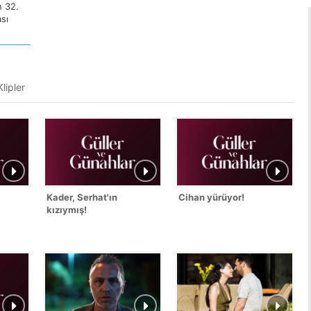
n 32.
sı
lipler
Kader, Serhat'ın
Cihan yürüyor!
kızıymış!