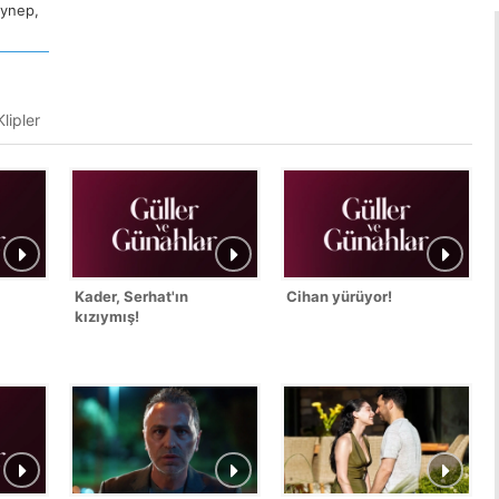
eynep,
lipler
Kader, Serhat'ın
Cihan yürüyor!
kızıymış!