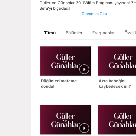
Güller ve Günahlar 30. Bölüm Fragmanı yayında! Z
Sefa'yı bıçakladı!
Devamını Oku
Tümü
Bölümler
Fragmanlar
Özel K
Düğünleri mateme
Azra bebeğini
döndü!
kaybedecek mi?