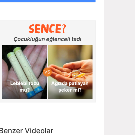
Çocukluğun eğlenceli tadı
Leblebi tozu
Ağızda patlayan
mu?
şeker mi?
Benzer Videolar