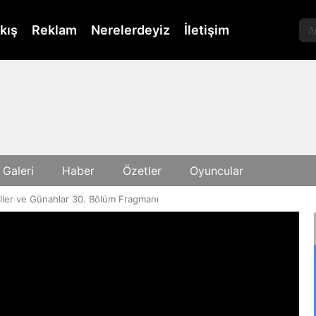
kış
Reklam
Nerelerdeyiz
İletişim
 Galeri
Haber
Özetler
Oyuncular
ller ve Günahlar 30. Bölüm Fragmanı