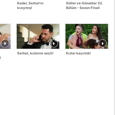
Kader, Serhat'ın
Güller ve Günahlar 32.
kızıymış!
Bölüm - Sezon Finali
Serhat, kızlarını seçti!
Kızlar kaçırıldı!
!