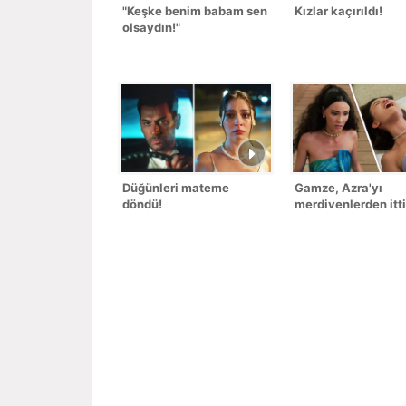
"Keşke benim babam sen
Kızlar kaçırıldı!
olsaydın!"
Düğünleri mateme
Gamze, Azra'yı
döndü!
merdivenlerden itti