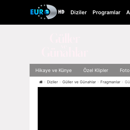
Skip
to
Diziler
Programlar
A
main
content
Hikaye ve Künye
Özel Klipler
Foto
Diziler
Güller ve Günahlar
Fragmanlar
Gü