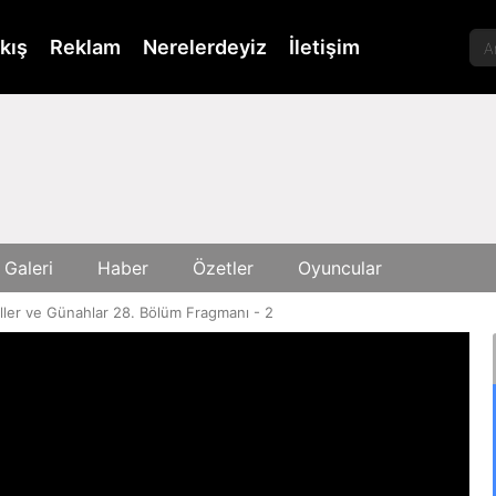
kış
Reklam
Nerelerdeyiz
İletişim
 Galeri
Haber
Özetler
Oyuncular
ller ve Günahlar 28. Bölüm Fragmanı - 2