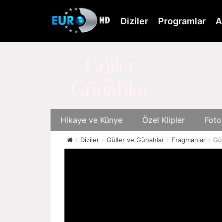
Skip
to
Diziler
Programlar
A
main
content
Hikaye ve Künye
Özel Klipler
Foto
Diziler
Güller ve Günahlar
Fragmanlar
Gü