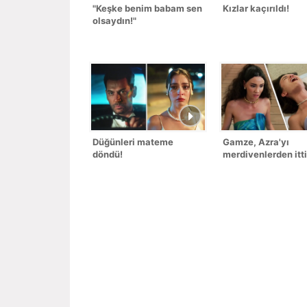
"Keşke benim babam sen
Kızlar kaçırıldı!
olsaydın!"
Düğünleri mateme
Gamze, Azra'yı
döndü!
merdivenlerden itti