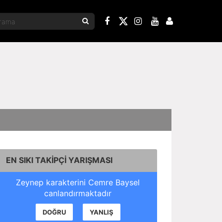
EN SIKI TAKİPÇİ YARIŞMASI
Zeynep karakterini Cemre Baysel
canlandırmaktadır
DOĞRU
YANLIŞ