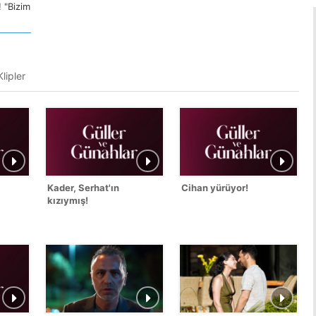
 "Bizim
lipler
Kader, Serhat'ın
Cihan yürüyor!
kızıymış!