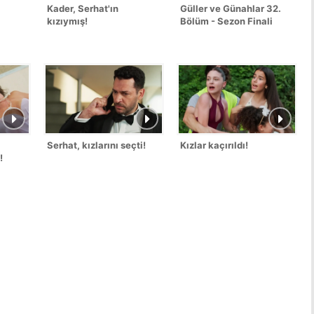
Kader, Serhat'ın
Güller ve Günahlar 32.
kızıymış!
Bölüm - Sezon Finali
Serhat, kızlarını seçti!
Kızlar kaçırıldı!
!