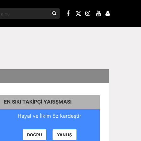
EN SIKI TAKİPÇİ YARIŞMASI
Hayal ve İlkim öz kardeştir
DOĞRU
YANLIŞ