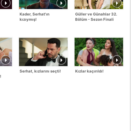
Kader, Serhat'ın
Güller ve Günahlar 32.
kızıymış!
Bölüm - Sezon Finali
Serhat, kızlarını seçti!
Kızlar kaçırıldı!
!