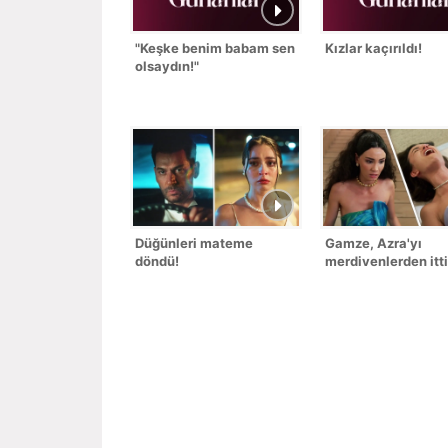
"Keşke benim babam sen
Kızlar kaçırıldı!
olsaydın!"
Düğünleri mateme
Gamze, Azra'yı
döndü!
merdivenlerden itti