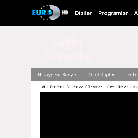
Skip
to
Diziler
Programlar
A
main
content
Hikaye ve Künye
Özel Klipler
Foto
Diziler
Güller ve Günahlar
Özel Klipler
Ak