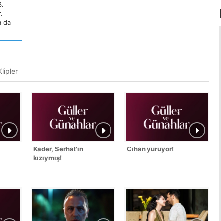
3.
.
a da
lipler
Kader, Serhat'ın
Cihan yürüyor!
kızıymış!