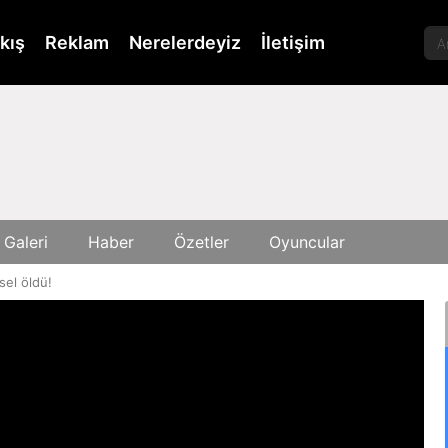
kış
Reklam
Nerelerdeyiz
İletişim
 Galeri
Haber
Özetler
Oyuncular
sel öldü!