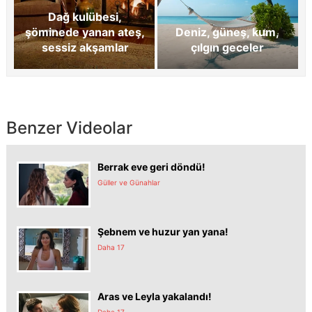
Dağ kulübesi,
şöminede yanan ateş,
Deniz, güneş, kum,
sessiz akşamlar
çılgın geceler
Benzer Videolar
Berrak eve geri döndü!
Güller ve Günahlar
Şebnem ve huzur yan yana!
Daha 17
Aras ve Leyla yakalandı!
Daha 17