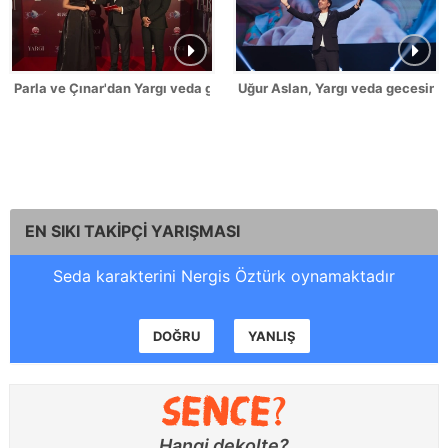
Parla ve Çınar'dan Yargı veda gecesi açıklamaları!
Uğur Aslan, Yargı veda gecesinde
EN SIKI TAKİPÇİ YARIŞMASI
Seda karakterini Nergis Öztürk oynamaktadır
DOĞRU
YANLIŞ
Hangi dekolte?