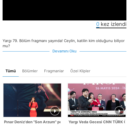
0
kez izlendi
Yargı 79. Bölüm fragmanı yayında! Ceylin, katilin kim olduğunu biliyor
mu?
Devamını Oku
Tümü
Bölümler
Fragmanlar
Özel Klipler
Pınar Deniz'den "Son Arzum" performansı!
Yargı Veda Gecesi CNN TÜRK Öz