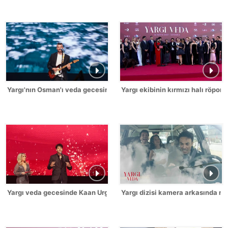
Yargı'nın Osman'ı veda gecesine özel şarkı söyledi!
Yargı ekibinin kırmızı halı röporta
Yargı veda gecesinde Kaan Urgancığlu sahneye çıktı!
Yargı dizisi kamera arkasında ne