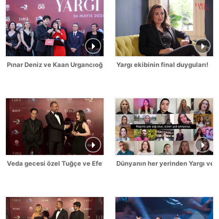
Pınar Deniz ve Kaan Urgancıoğlu, hayranlarına seslendi!
Yargı ekibinin final duyguları!
Veda gecesi özel Tuğçe ve Efe'den açıklamalar!
Dünyanın her yerinden Yargı ved