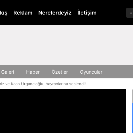
kış
Reklam
Nerelerdeyiz
İletişim
 Galeri
Haber
Özetler
Oyuncular
niz ve Kaan Urgancıoğlu, hayranlarına seslendi!