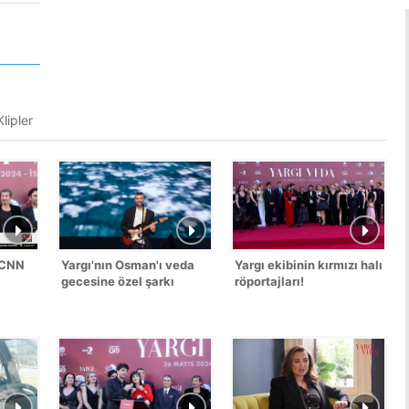
lipler
 CNN
Yargı'nın Osman'ı veda
Yargı ekibinin kırmızı halı
gecesine özel şarkı
röportajları!
söyledi!