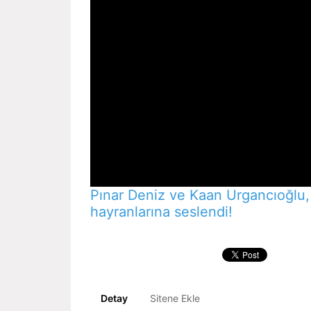
Pınar Deniz ve Kaan Urgancıoğlu,
hayranlarına seslendi!
Detay
Sitene Ekle