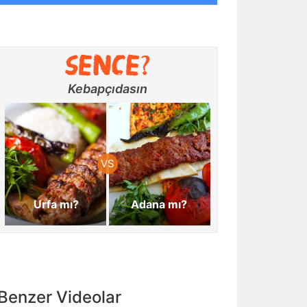
Kebapçıdasın
Urfa mı?
Adana mı?
Benzer Videolar