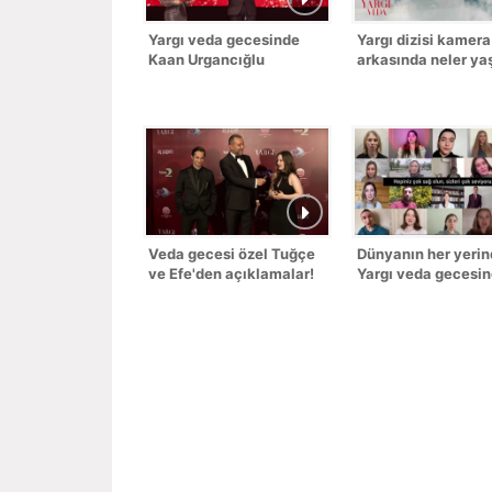
Yargı veda gecesinde
Yargı dizisi kamera
Kaan Urgancığlu
arkasında neler ya
sahneye çıktı!
Veda gecesi özel Tuğçe
Dünyanın her yeri
ve Efe'den açıklamalar!
Yargı veda gecesi
mesajlar yağdı!