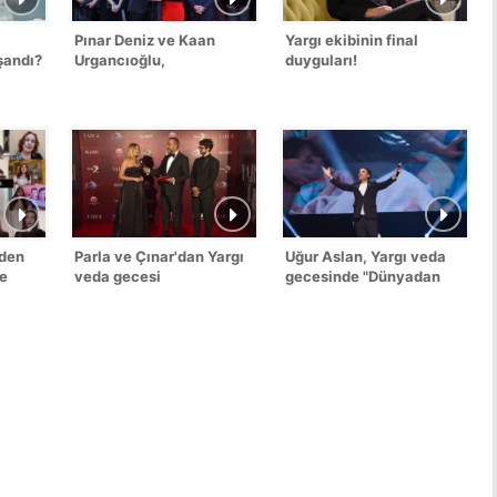
Pınar Deniz ve Kaan
Yargı ekibinin final
şandı?
Urgancıoğlu,
duyguları!
hayranlarına seslendi!
nden
Parla ve Çınar'dan Yargı
Uğur Aslan, Yargı veda
ne
veda gecesi
gecesinde "Dünyadan
açıklamaları!
Uzak" şarkısını
seslendirdi!