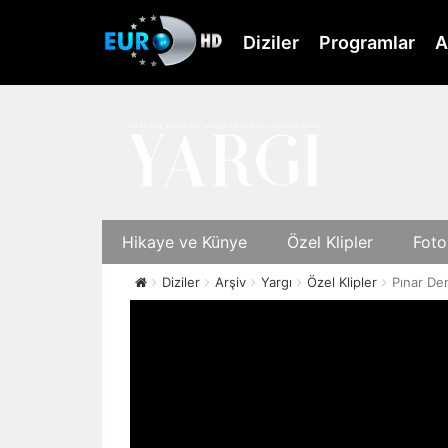
Skip
to
Diziler
Programlar
A
main
content
Hikaye ve Künye
Özel Klipler
Foto
Diziler
Arşiv
Yargı
Özel Klipler
Pınar De