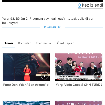
0
kez izlendi
Yargı 93. Bölüm 2. Fragmanı yayında! Ilgaz'ın tutsak edildiği yer
bulunuyor!
Devamını Oku
Tümü
Bölümler
Fragmanlar
Özel Klipler
Pınar Deniz'den "Son Arzum" performansı!
Yargı Veda Gecesi CNN TÜRK Öz