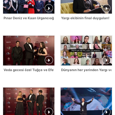
Pınar Deniz ve Kaan Urgancıoğlu, hayranlarına seslendi!
Yargı ekibinin final duyguları!
Veda gecesi özel Tuğçe ve Efe'den açıklamalar!
Dünyanın her yerinden Yargı ved