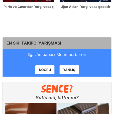
Parla ve Çınar'dan Yargı veda gecesi açıklamaları!
Uğur Aslan, Yargı veda gecesinde
EN SIKI TAKİPÇİ YARIŞMASI
Ilgaz'ın babası Metin berberdir
DOĞRU
YANLIŞ
Sütlü mü, bitter mi?