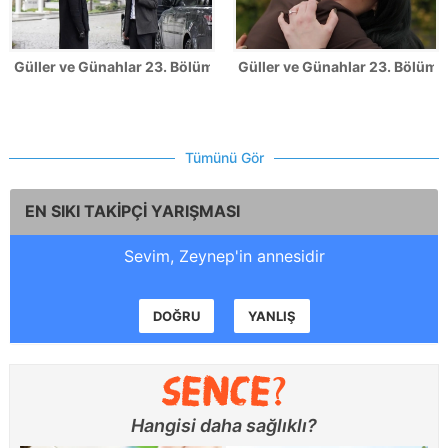
Güller ve Günahlar 23. Bölüm Fotoğrafları
Güller ve Günahlar 23. Bölümde
Tümünü Gör
EN SIKI TAKİPÇİ YARIŞMASI
Sevim, Zeynep'in annesidir
DOĞRU
YANLIŞ
Hangisi daha sağlıklı?