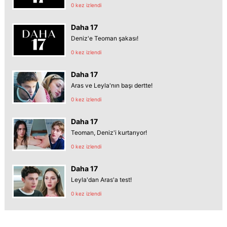
0 kez izlendi
Daha 17
Deniz'e Teoman şakası!
0 kez izlendi
Daha 17
Aras ve Leyla'nın başı dertte!
0 kez izlendi
Daha 17
Teoman, Deniz'i kurtarıyor!
0 kez izlendi
Daha 17
Leyla'dan Aras'a test!
0 kez izlendi