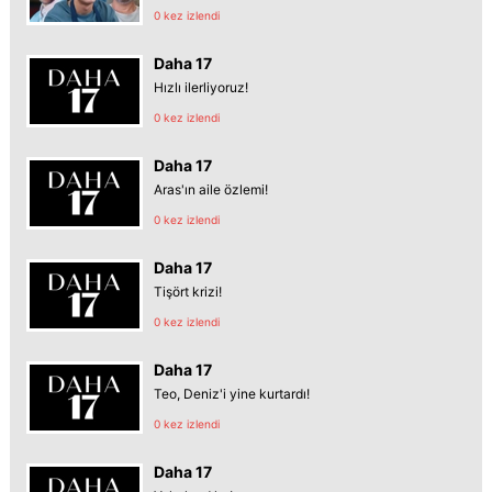
0 kez izlendi
Daha 17
Hızlı ilerliyoruz!
0 kez izlendi
Daha 17
Aras'ın aile özlemi!
0 kez izlendi
Daha 17
Tişört krizi!
0 kez izlendi
Daha 17
Teo, Deniz'i yine kurtardı!
0 kez izlendi
Daha 17