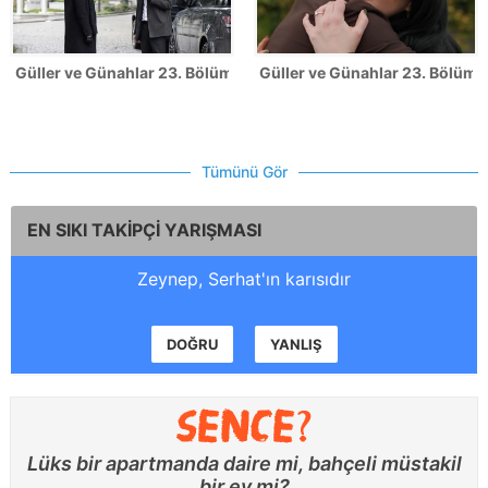
Güller ve Günahlar 23. Bölüm Fotoğrafları
Güller ve Günahlar 23. Bölümde
Tümünü Gör
EN SIKI TAKİPÇİ YARIŞMASI
Zeynep, Serhat'ın karısıdır
DOĞRU
YANLIŞ
Lüks bir apartmanda daire mi, bahçeli müstakil
bir ev mi?