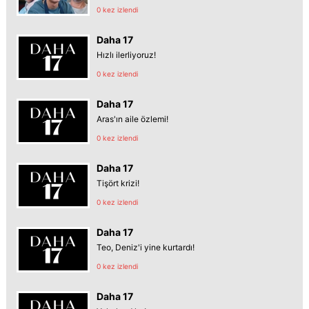
0 kez izlendi
Daha 17
Hızlı ilerliyoruz!
0 kez izlendi
Daha 17
Aras'ın aile özlemi!
0 kez izlendi
Daha 17
Tişört krizi!
0 kez izlendi
Daha 17
Teo, Deniz'i yine kurtardı!
0 kez izlendi
Daha 17