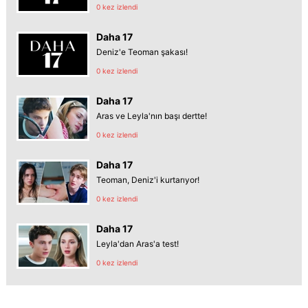
0 kez izlendi
Daha 17
Deniz'e Teoman şakası!
0 kez izlendi
Daha 17
Aras ve Leyla'nın başı dertte!
0 kez izlendi
Daha 17
Teoman, Deniz'i kurtarıyor!
0 kez izlendi
Daha 17
Leyla'dan Aras'a test!
0 kez izlendi