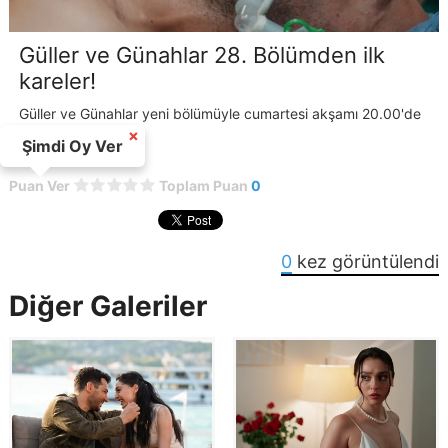
Güller ve Günahlar 28. Bölümden ilk
kareler!
Güller ve Günahlar yeni bölümüyle cumartesi akşamı 20.00'de
Kanal D'de!
×
Şimdi Oy Ver
Puan Ver
Toplam Puan
0
0
kez görüntülendi
Diğer Galeriler