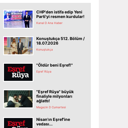
CHP'den istifa edip Yeni
Parti'yi resmen kurdular!
Kanal D Ana Haber
Konuştukça 512. Bölüm /
18.07.2026
Konuştukça
"Öldür beni Eşref!"
Eşref Rüya
"Eşref Rüya" büyük
finaliyle milyonları
ağlattı!
Magazin D Cumartesi
Nisan'ın Eşref'ine
vedası...