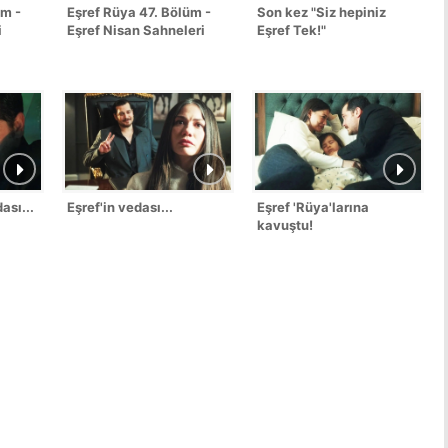
üm -
Eşref Rüya 47. Bölüm -
Son kez "Siz hepiniz
i
Eşref Nisan Sahneleri
Eşref Tek!"
ası...
Eşref'in vedası...
Eşref 'Rüya'larına
kavuştu!