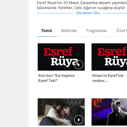
Eşref Rüya'nın 20 Mayıs Çarşamba akşamı yayınlan
bölümünde Yetimler, Celo Ağa'nın tuzağına düştü!
Devamını Oku
Tümü
Bölümler
Fragmanlar
Özel K
Son kez "Siz hepiniz
Nisan'ın Eşref'ine
Eşref Tek!"
vedası...