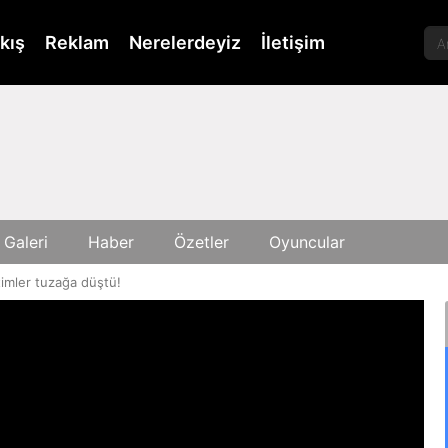
kış
Reklam
Nerelerdeyiz
İletişim
 Galeri
Haber
Özetler
Oyuncular
imler tuzağa düştü!