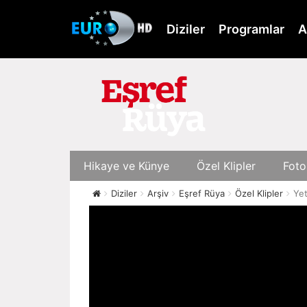
Skip
to
Diziler
Programlar
A
main
content
Hikaye ve Künye
Özel Klipler
Foto
Diziler
Arşiv
Eşref Rüya
Özel Klipler
Yet