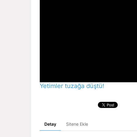
Yetimler tuzağa düştü!
Detay
Sitene Ekle