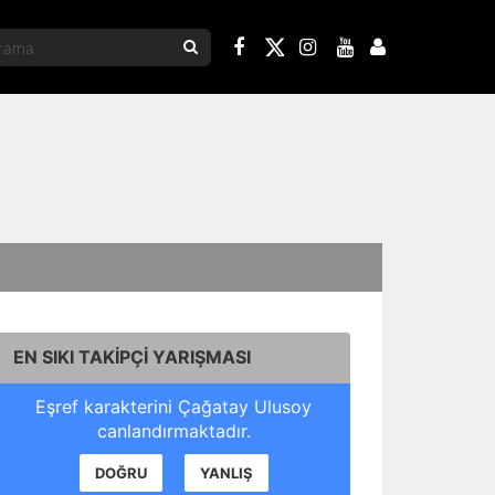
EN SIKI TAKİPÇİ YARIŞMASI
Eşref karakterini Çağatay Ulusoy
canlandırmaktadır.
DOĞRU
YANLIŞ