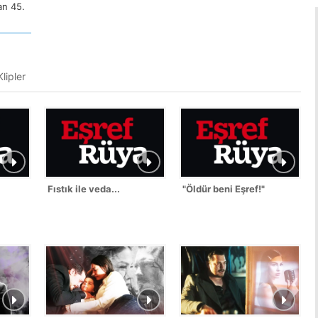
an 45.
lipler
Fıstık ile veda...
"Öldür beni Eşref!"