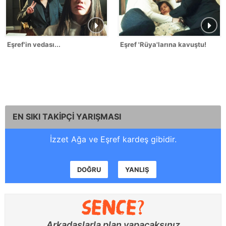
Eşref'in vedası...
Eşref 'Rüya'larına kavuştu!
EN SIKI TAKİPÇİ YARIŞMASI
İzzet Ağa ve Eşref kardeş gibidir.
DOĞRU
YANLIŞ
Arkadaşlarla plan yapacaksınız