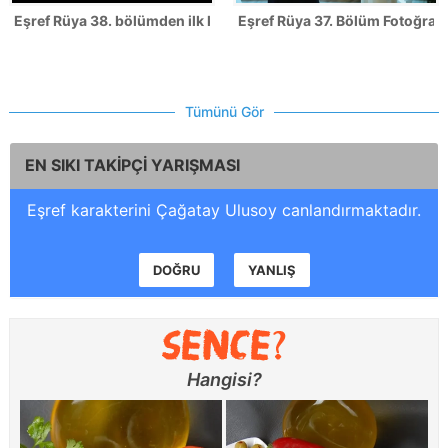
Eşref Rüya 38. bölümden ilk kareler
Eşref Rüya 37. Bölüm Fotoğrafl
Tümünü Gör
EN SIKI TAKİPÇİ YARIŞMASI
Eşref karakterini Çağatay Ulusoy canlandırmaktadır.
DOĞRU
YANLIŞ
Hangisi?