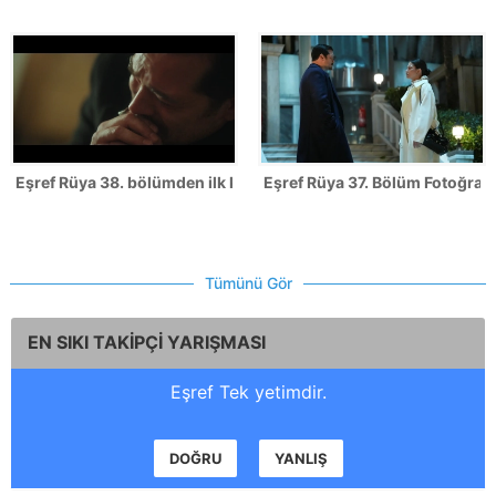
Eşref Rüya 38. bölümden ilk kareler
Eşref Rüya 37. Bölüm Fotoğrafl
Tümünü Gör
EN SIKI TAKİPÇİ YARIŞMASI
Eşref Tek yetimdir.
DOĞRU
YANLIŞ