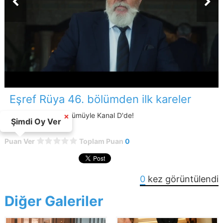
Eşref Rüya 46. bölümden ilk kareler
Eşref Rüya yeni bölümüyle Kanal D'de!
×
Şimdi Oy Ver
Puan Ver
Toplam Puan
0
0
kez görüntülendi
Diğer Galeriler