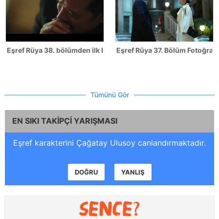
Eşref Rüya 38. bölümden ilk kareler
Eşref Rüya 37. Bölüm Fotoğrafl
Tümünü Gör
EN SIKI TAKİPÇİ YARIŞMASI
Eşref karakterini Çağatay Ulusoy canlandırmaktadır.
DOĞRU
YANLIŞ