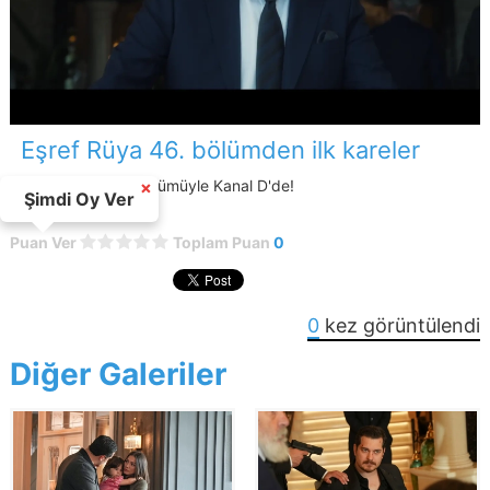
Eşref Rüya 46. bölümden ilk kareler
Eşref Rüya yeni bölümüyle Kanal D'de!
×
Şimdi Oy Ver
Puan Ver
Toplam Puan
0
0
kez görüntülendi
Diğer Galeriler