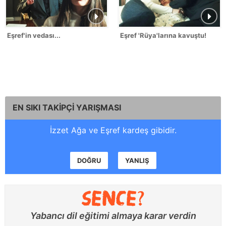
Eşref'in vedası...
Eşref 'Rüya'larına kavuştu!
EN SIKI TAKİPÇİ YARIŞMASI
İzzet Ağa ve Eşref kardeş gibidir.
DOĞRU
YANLIŞ
Yabancı dil eğitimi almaya karar verdin