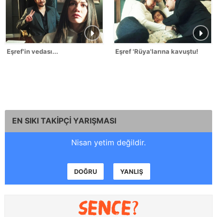
Eşref'in vedası...
Eşref 'Rüya'larına kavuştu!
EN SIKI TAKİPÇİ YARIŞMASI
Nisan yetim değildir.
DOĞRU
YANLIŞ