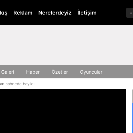
kış
Reklam
Nerelerdeyiz
İletişim
 Galeri
Haber
Özetler
Oyuncular
an sahnede bayıldı!