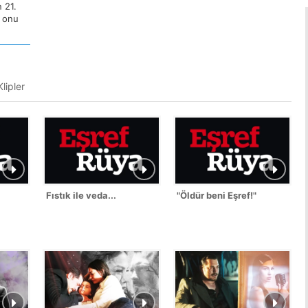
 21.
a onu
lipler
Fıstık ile veda...
"Öldür beni Eşref!"