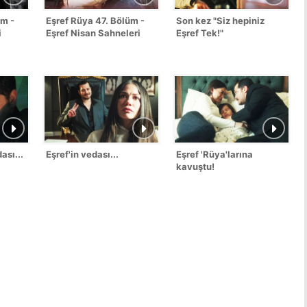
üm -
Eşref Rüya 47. Bölüm -
Son kez "Siz hepiniz
i
Eşref Nisan Sahneleri
Eşref Tek!"
ası...
Eşref'in vedası...
Eşref 'Rüya'larına
kavuştu!