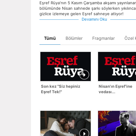
Eşref Rüya'nın 5 Kasım Çarşamba akşamı yayınlanan
bölümünde Nisan sahnede şarkı söylerken yıkılınc
gizlice izlemeye gelen Eşref sahneye atlıyor!
Devamını Oku
Tümü
Bölümler
Fragmanlar
Özel K
Son kez "Siz hepiniz
Nisan'ın Eşref'ine
Eşref Tek!"
vedası...