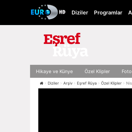
Skip
to
Diziler
Programlar
A
main
content
Hikaye ve Künye
Özel Klipler
Foto
Diziler
Arşiv
Eşref Rüya
Özel Klipler
Nis