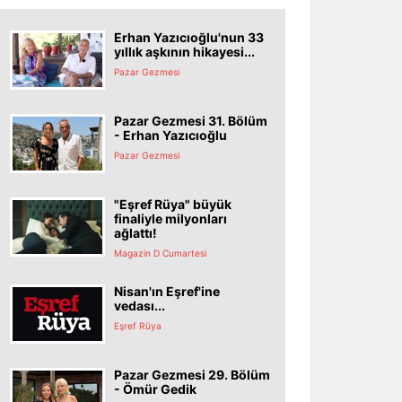
Erhan Yazıcıoğlu'nun 33
yıllık aşkının hikayesi...
Pazar Gezmesi
Pazar Gezmesi 31. Bölüm
- Erhan Yazıcıoğlu
Pazar Gezmesi
"Eşref Rüya" büyük
finaliyle milyonları
ağlattı!
Magazin D Cumartesi
Nisan'ın Eşref'ine
vedası...
Eşref Rüya
Pazar Gezmesi 29. Bölüm
- Ömür Gedik