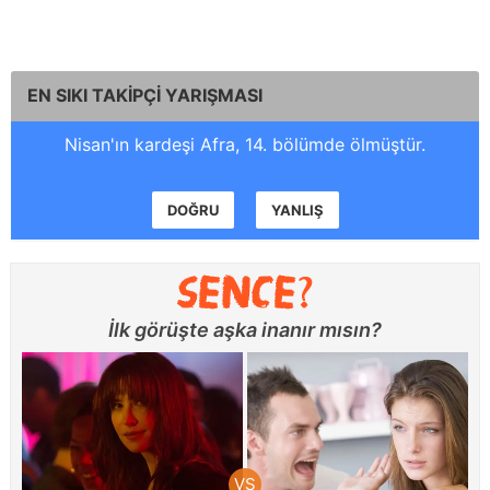
EN SIKI TAKİPÇİ YARIŞMASI
Nisan'ın kardeşi Afra, 14. bölümde ölmüştür.
DOĞRU
YANLIŞ
İlk görüşte aşka inanır mısın?