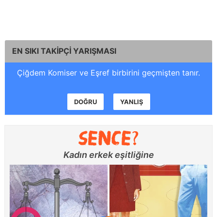
EN SIKI TAKİPÇİ YARIŞMASI
Çiğdem Komiser ve Eşref birbirini geçmişten tanır.
DOĞRU
YANLIŞ
Kadın erkek eşitliğine