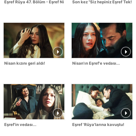
Eşref Rüya 47. Bölüm - Eşref Nisan Sahneleri
Son kez "Siz hepiniz Eşref Tek!"
Nisan kızını geri aldı!
Nisan'ın Eşref'e vedası...
Eşref'in vedası...
Eşref 'Rüya'larına kavuştu!