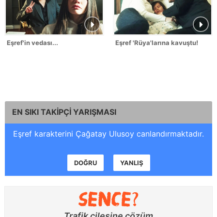
Eşref'in vedası...
Eşref 'Rüya'larına kavuştu!
EN SIKI TAKİPÇİ YARIŞMASI
Eşref karakterini Çağatay Ulusoy canlandırmaktadır.
DOĞRU
YANLIŞ
Trafik çilesine çözüm