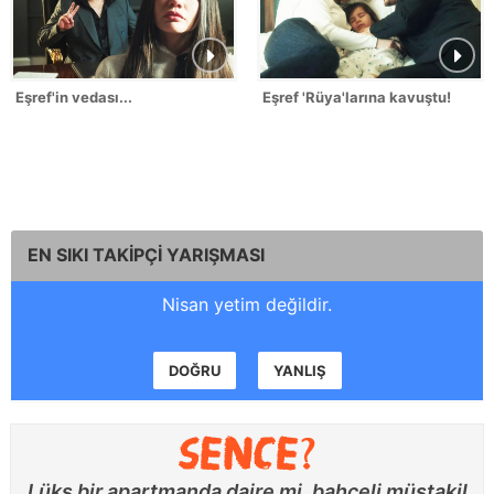
Eşref'in vedası...
Eşref 'Rüya'larına kavuştu!
EN SIKI TAKİPÇİ YARIŞMASI
Nisan yetim değildir.
DOĞRU
YANLIŞ
Lüks bir apartmanda daire mi, bahçeli müstakil