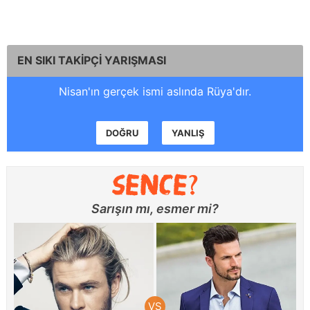
EN SIKI TAKİPÇİ YARIŞMASI
Nisan'ın gerçek ismi aslında Rüya'dır.
DOĞRU
YANLIŞ
Sarışın mı, esmer mi?