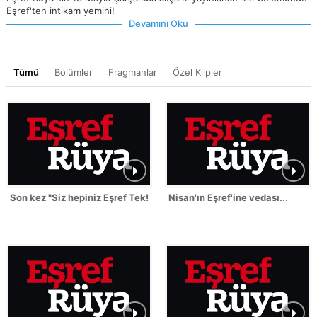
Eşref'ten intikam yemini!
Devamını Oku
Tümü
Bölümler
Fragmanlar
Özel Klipler
Son kez "Siz hepiniz Eşref Tek!"
Nisan'ın Eşref'ine vedası...