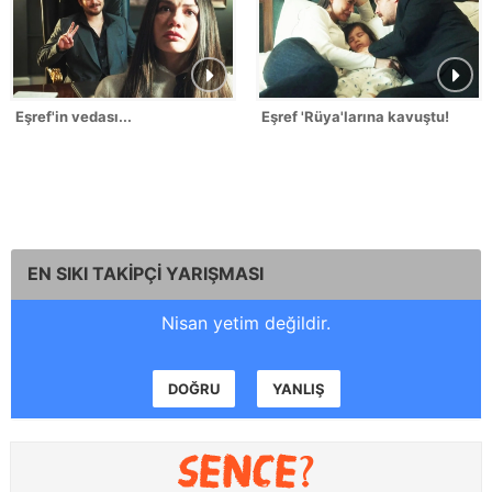
Eşref'in vedası...
Eşref 'Rüya'larına kavuştu!
EN SIKI TAKİPÇİ YARIŞMASI
Nisan yetim değildir.
DOĞRU
YANLIŞ