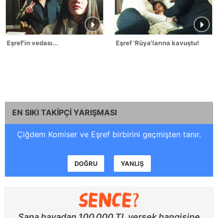
Eşref'in vedası...
Eşref 'Rüya'larına kavuştu!
EN SIKI TAKİPÇİ YARIŞMASI
Çiğdem Komiser ve Eşref birbirini geçmişten tanır.
DOĞRU
YANLIŞ
Sana havadan 100.000 TL versek hangisine