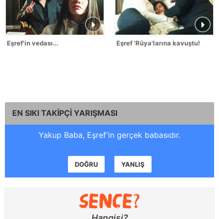
Eşref'in vedası...
Eşref 'Rüya'larına kavuştu!
EN SIKI TAKİPÇİ YARIŞMASI
Yakup Baba, Eşref'in gerçek babasıdır.
DOĞRU
YANLIŞ
Hangisi?