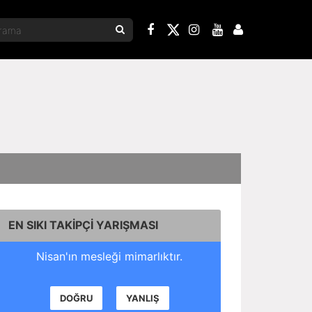
EN SIKI TAKİPÇİ YARIŞMASI
Nisan'ın mesleği mimarlıktır.
DOĞRU
YANLIŞ