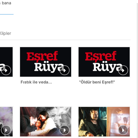
n bana
lipler
Fıstık ile veda...
"Öldür beni Eşref!"