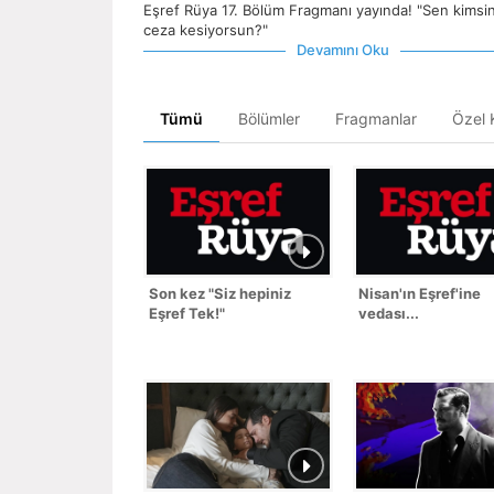
Eşref Rüya 17. Bölüm Fragmanı yayında! "Sen kimsi
ceza kesiyorsun?"
Devamını Oku
Tümü
Bölümler
Fragmanlar
Özel K
Son kez "Siz hepiniz
Nisan'ın Eşref'ine
Eşref Tek!"
vedası...