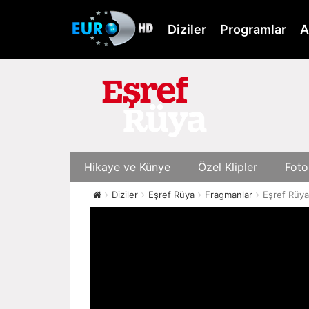
Skip
to
Diziler
Programlar
A
main
content
Hikaye ve Künye
Özel Klipler
Foto
Diziler
Eşref Rüya
Fragmanlar
Eşref Rüya