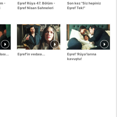
üm -
Eşref Rüya 47. Bölüm -
Son kez "Siz hepiniz
i
Eşref Nisan Sahneleri
Eşref Tek!"
ası...
Eşref'in vedası...
Eşref 'Rüya'larına
kavuştu!