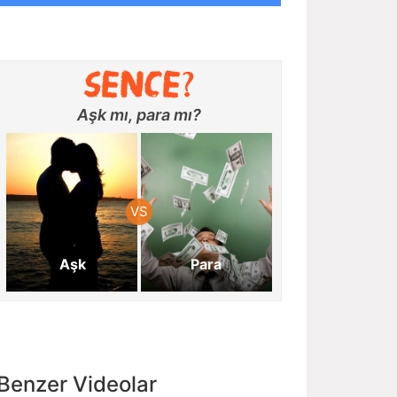
Aşk mı, para mı?
Aşk
Para
Benzer Videolar