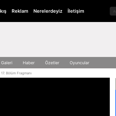
kış
Reklam
Nerelerdeyiz
İletişim
 Galeri
Haber
Özetler
Oyuncular
 17. Bölüm Fragmanı