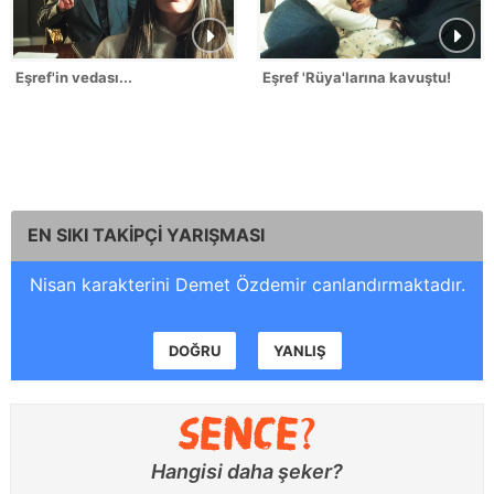
Eşref'in vedası...
Eşref 'Rüya'larına kavuştu!
EN SIKI TAKİPÇİ YARIŞMASI
Nisan karakterini Demet Özdemir canlandırmaktadır.
DOĞRU
YANLIŞ
Hangisi daha şeker?