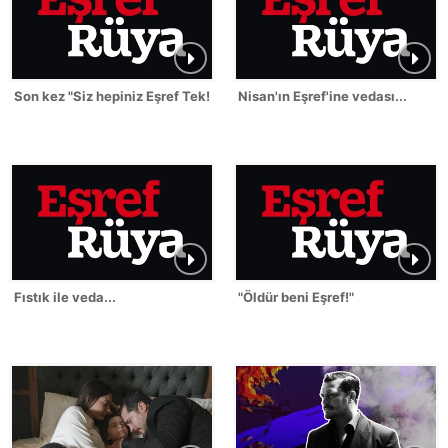
Son kez "Siz hepiniz Eşref Tek!"
Nisan'ın Eşref'ine vedası...
Fıstık ile veda...
"Öldür beni Eşref!"