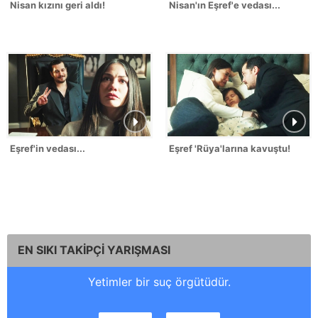
Nisan kızını geri aldı!
Nisan'ın Eşref'e vedası...
Eşref'in vedası...
Eşref 'Rüya'larına kavuştu!
EN SIKI TAKİPÇİ YARIŞMASI
Yetimler bir suç örgütüdür.