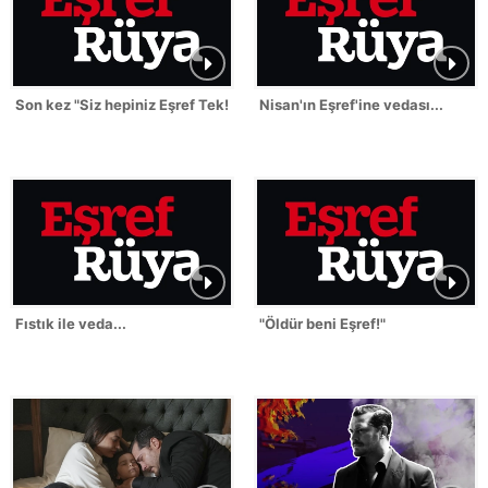
Son kez "Siz hepiniz Eşref Tek!"
Nisan'ın Eşref'ine vedası...
Fıstık ile veda...
"Öldür beni Eşref!"