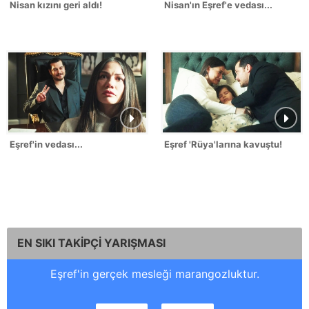
Nisan kızını geri aldı!
Nisan'ın Eşref'e vedası...
Eşref'in vedası...
Eşref 'Rüya'larına kavuştu!
EN SIKI TAKİPÇİ YARIŞMASI
Eşref'in gerçek mesleği marangozluktur.