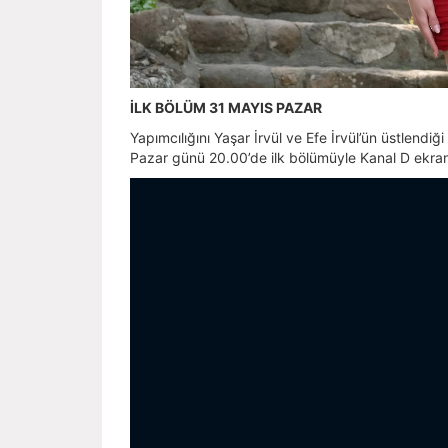
İLK BÖLÜM 31 MAYIS PAZAR
Yapımcılığını Yaşar İrvül ve Efe İrvül’ün üstlendi
Pazar günü 20.00’de ilk bölümüyle Kanal D ekranl