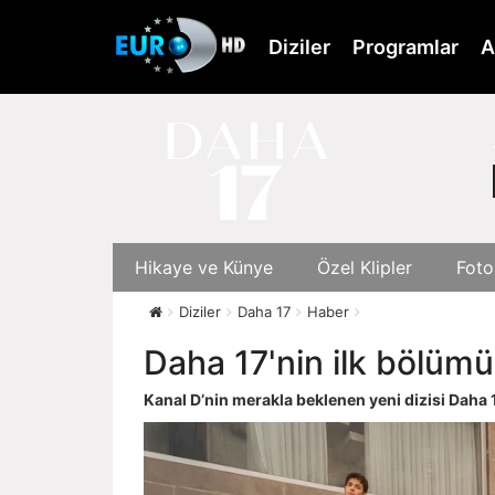
Skip
to
Diziler
Programlar
A
main
content
Hikaye ve Künye
Özel Klipler
Foto
Diziler
Daha 17
Haber
Daha 17'nin ilk bölümü
Kanal D’nin merakla beklenen yeni dizisi Daha 1