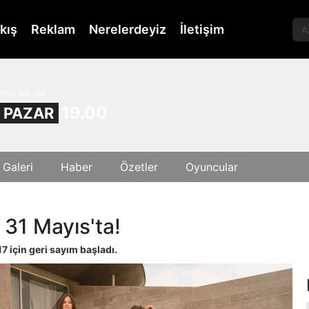
kış
Reklam
Nerelerdeyiz
İletişim
YENİ BÖLÜM
19.00
PAZAR
 Galeri
Haber
Özetler
Oyuncular
 31 Mayıs'ta!
7 için geri sayım başladı.