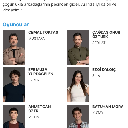
çoğunlukla arkadaşlarının peşinden gider. Aslında iyi kalpli ve
vicdanlıdır.
Oyuncular
CEMAL TOKTAŞ
ÇAĞDAŞ ONUR
ÖZTÜRK
MUSTAFA
SERHAT
EFE MUSA
EZGİ DALGIÇ
YURDAGELEN
SILA
EVREN
AHMETCAN
BATUHAN MORA
ÖZER
KUTAY
METİN