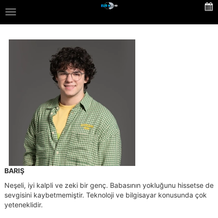
Skip
Toggle
to
navigation
main
content
BARIŞ
Neşeli, iyi kalpli ve zeki bir genç. Babasının yokluğunu hissetse de
sevgisini kaybetmemiştir. Teknoloji ve bilgisayar konusunda çok
yeteneklidir.