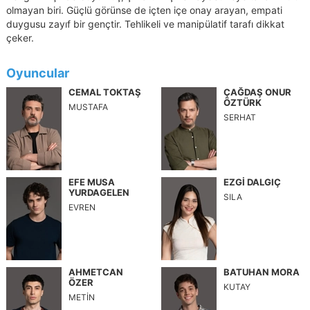
olmayan biri. Güçlü görünse de içten içe onay arayan, empati
duygusu zayıf bir gençtir. Tehlikeli ve manipülatif tarafı dikkat
çeker.
Oyuncular
CEMAL TOKTAŞ
ÇAĞDAŞ ONUR
ÖZTÜRK
MUSTAFA
SERHAT
EFE MUSA
EZGİ DALGIÇ
YURDAGELEN
SILA
EVREN
AHMETCAN
BATUHAN MORA
ÖZER
KUTAY
METİN