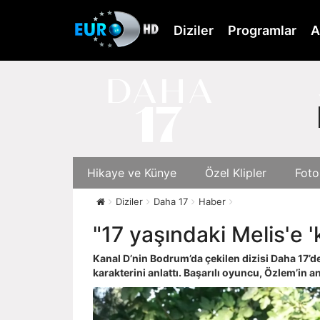
Skip
to
Diziler
Programlar
A
main
content
Hikaye ve Künye
Özel Klipler
Foto
Diziler
Daha 17
Haber
"17 yaşındaki Melis'e 
Kanal D’nin Bodrum’da çekilen dizisi Daha 17’d
karakterini anlattı. Başarılı oyuncu, Özlem’in 