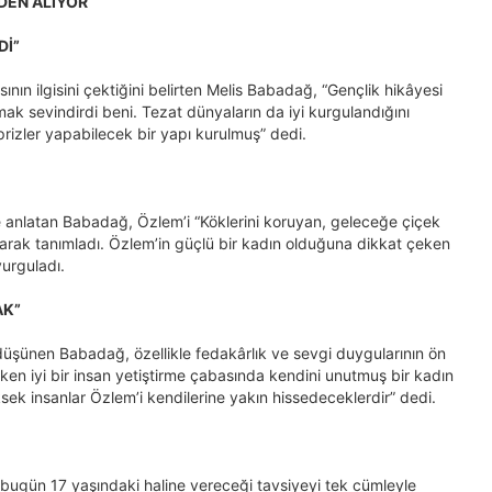
DEN ALIYOR
Dİ”
ın ilgisini çektiğini belirten Melis Babadağ, “Gençlik hikâyesi
ak sevindirdi beni. Tezat dünyaların da iyi kurgulandığını
prizler yapabilecek bir yapı kurulmuş” dedi.
le anlatan Babadağ, Özlem’i “Köklerini koruyan, geleceğe çiçek
larak tanımladı. Özlem’in güçlü bir kadın olduğuna dikkat çeken
urguladı.
AK”
 düşünen Babadağ, özellikle fedakârlık ve sevgi duygularının ön
ken iyi bir insan yetiştirme çabasında kendini unutmuş bir kadın
sek insanlar Özlem’i kendilerine yakın hissedeceklerdir” dedi.
 bugün 17 yaşındaki haline vereceği tavsiyeyi tek cümleyle