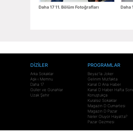
Daha 17 11. Bölüm Fotoğrafları
Daha 1
DİZİLER
PROGRAMLAR
Arka Sokaklar
Beyaz'la Joker
Aşk-ı Memnu
Gelinim Mutfakta
Daha 17
Kanal D Ana Haber
Güller ve Günahlar
Kanal D Haber Hafta Son
Uzak Şehir
Konuştukça
Kuralsız Sokaklar
Magazin D Cumartesi
Magazin D Pazar
Neler Oluyor Hayatta?
Pazar Gezmesi