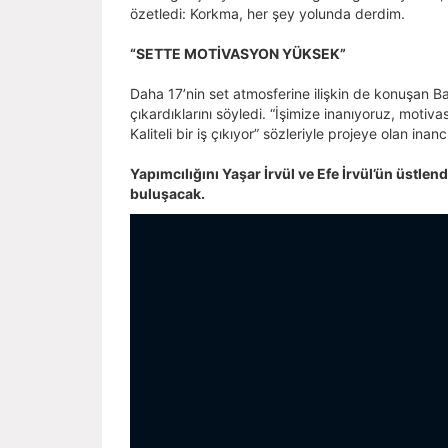
özetledi: Korkma, her şey yolunda derdim.
“SETTE MOTİVASYON YÜKSEK”
Daha 17’nin set atmosferine ilişkin de konuşan Baba
çıkardıklarını söyledi. “İşimize inanıyoruz, mot
Kaliteli bir iş çıkıyor” sözleriyle projeye olan inancı
Yapımcılığını Yaşar İrvül ve Efe İrvül’ün üstlen
buluşacak.