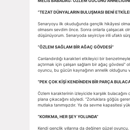
MELİS BABADAĞ: ÖZLEM GÜCÜNÜ ANNELİĞİN
“TEZAT DÜNYALARIN BULUŞMASI BENİ ETKİLE
Senaryoyu ilk okuduğunda gençlik hikâyesi olmasın
olmasını sevdim önce. Sonra onlarla çalışacak olm
düşünüyorum. Senaryoda seyirciye irili ufaklı sür
“ÖZLEM SAĞLAM BİR AĞAÇ GÖVDESİ”
Canlandırdığı karakteri etkileyici bir benzetmey
açtırmak için çalışan sağlam bir ağaç gövdesi” o
oyuncu, bu gücün kaynağının annelik olduğunu v
“PEK ÇOK KİŞİ KENDİNDEN BİR PARÇA BULAC
Özlem karakterinin izleyicide karşılık bulacağını
plana çıkacağını söyledi. “Zorluklara göğüs gerer
mutlaka tanımışızdır. Ya da sevme kapasitesi yük
“KORKMA, HER ŞEY YOLUNDA”
Kendi gençlik yıllarına da değinen güzel oyuncu,