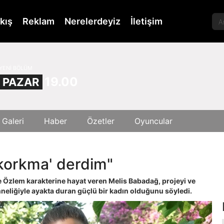
kış
Reklam
Nerelerdeyiz
İletişim
YENİ BÖLÜM
19.00
PAZAR
 Galeri
Haber
Özetler
Oyuncular
'korkma' derdim"
e Özlem karakterine hayat veren Melis Babadağ, projeyi ve
anneliğiyle ayakta duran güçlü bir kadın olduğunu söyledi.