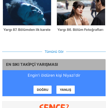
Yargı 87. Bölümden ilk kareler!
Yargı 86. Bölüm Fotoğrafları
Tümünü Gör
EN SIKI TAKİPÇİ YARIŞMASI
Engin'i öldüren kişi Niyazi'dir
DOĞRU
YANLIŞ