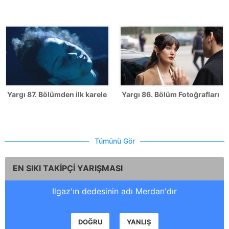
Yargı 87. Bölümden ilk kareler!
Yargı 86. Bölüm Fotoğrafları
Tümünü Gör
EN SIKI TAKİPÇİ YARIŞMASI
Ilgaz'ın dedesinin adı Merdan'dır
DOĞRU
YANLIŞ