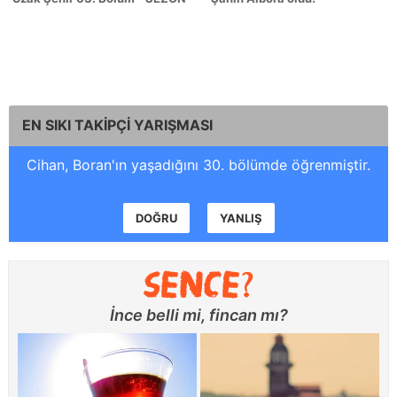
EN SIKI TAKİPÇİ YARIŞMASI
Cihan, Boran'ın yaşadığını 30. bölümde öğrenmiştir.
DOĞRU
YANLIŞ
İnce belli mi, fincan mı?