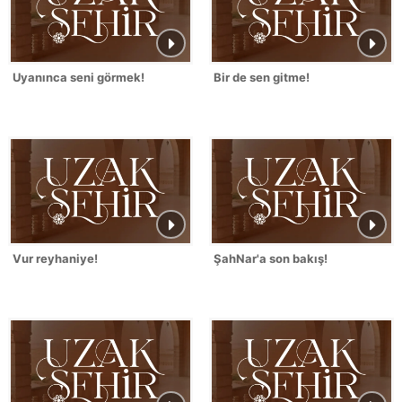
Uyanınca seni görmek!
Bir de sen gitme!
Vur reyhaniye!
ŞahNar'a son bakış!