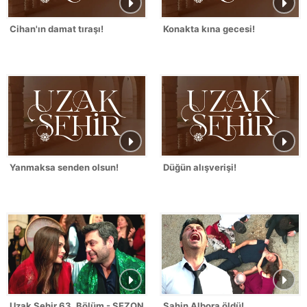
Cihan'ın damat tıraşı!
Konakta kına gecesi!
Yanmaksa senden olsun!
Düğün alışverişi!
Uzak Şehir 63. Bölüm - SEZON FİNALİ
Şahin Albora öldü!