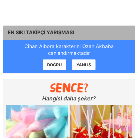
EN SIKI TAKİPÇİ YARIŞMASI
Cihan Albora karakterini Ozan Akbaba
canlandırmaktadır
DOĞRU
YANLIŞ
Hangisi daha şeker?