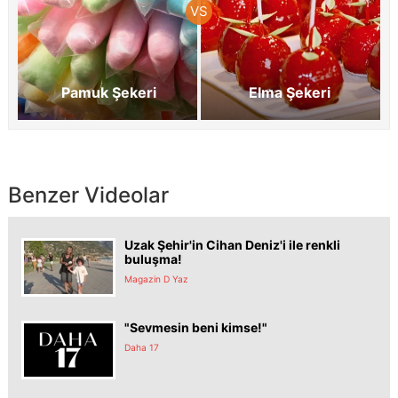
Pamuk Şekeri
Elma Şekeri
Benzer Videolar
Uzak Şehir'in Cihan Deniz'i ile renkli
buluşma!
Magazin D Yaz
"Sevmesin beni kimse!"
Daha 17