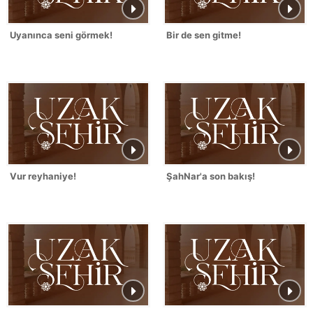
Uyanınca seni görmek!
Bir de sen gitme!
Vur reyhaniye!
ŞahNar'a son bakış!