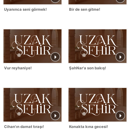
Uyanınca seni görmek!
Bir de sen gitme!
Vur reyhaniye!
ŞahNar'a son bakış!
Cihan'ın damat tıraşı!
Konakta kına gecesi!