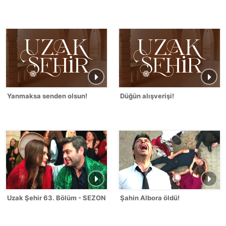
Yanmaksa senden olsun!
Düğün alışverişi!
Uzak Şehir 63. Bölüm - SEZON FİNALİ
Şahin Albora öldü!