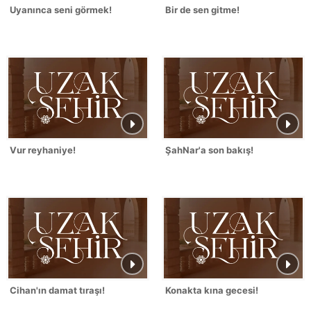
Uyanınca seni görmek!
Bir de sen gitme!
Vur reyhaniye!
ŞahNar'a son bakış!
Cihan'ın damat tıraşı!
Konakta kına gecesi!