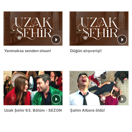
Yanmaksa senden olsun!
Düğün alışverişi!
Uzak Şehir 63. Bölüm - SEZON FİNALİ
Şahin Albora öldü!