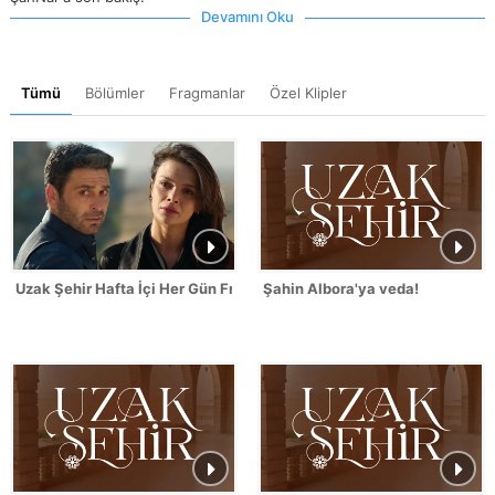
Devamını Oku
Tümü
Bölümler
Fragmanlar
Özel Klipler
Uzak Şehir Hafta İçi Her Gün Fragmanı
Şahin Albora'ya veda!