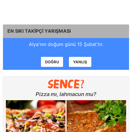
EN SIKI TAKİPÇİ YARIŞMASI
Alya'nın doğum günü 15 Şubat'tır.
DOĞRU
YANLIŞ
Pizza mı, lahmacun mu?