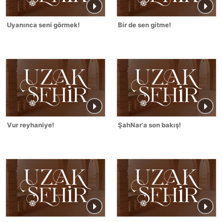
Uyanınca seni görmek!
Bir de sen gitme!
Vur reyhaniye!
ŞahNar'a son bakış!