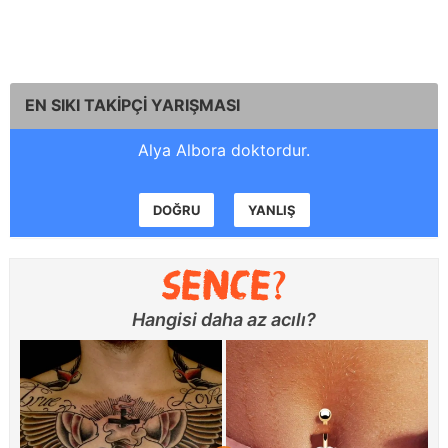
EN SIKI TAKİPÇİ YARIŞMASI
Alya Albora doktordur.
DOĞRU
YANLIŞ
Hangisi daha az acılı?