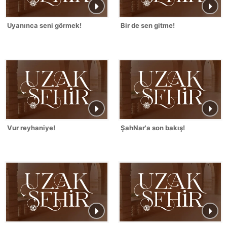
Uyanınca seni görmek!
Bir de sen gitme!
Vur reyhaniye!
ŞahNar'a son bakış!